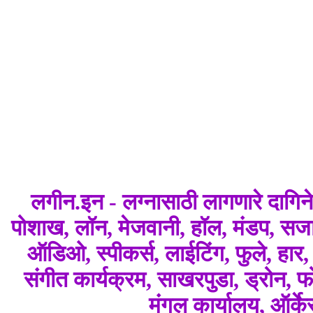
लगीन.इन - लग्नासाठी लागणारे दागि
पोशाख, लॉन, मेजवानी, हॉल, मंडप, सजाव
ऑडिओ, स्पीकर्स, लाईटिंग, फुले, हार
संगीत कार्यक्रम, साखरपुडा, ड्रोन, फोट
मंगल कार्यालय, ऑर्क