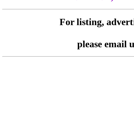
For listing, adver
please email 
Tags : Lagin for Wedding Sar
Modern Outfits and Feta. Ser
Decorators, DJ, orchestra, sin
more for weddings बॅनर प्रिंट पोस्ट